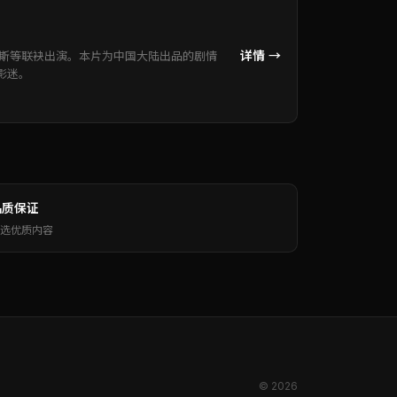
详情 →
当斯等联袂出演。本片为中国大陆出品的剧情
影迷。
品质保证
选优质内容
© 2026