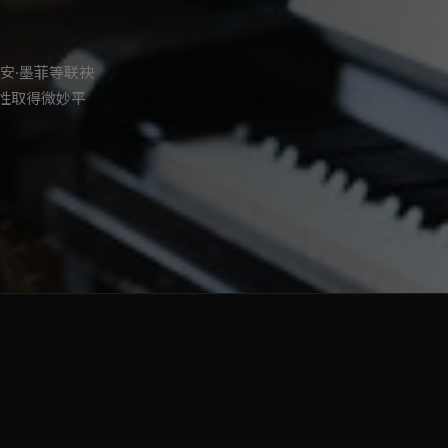
安·墨菲等联袂
性取得微妙平