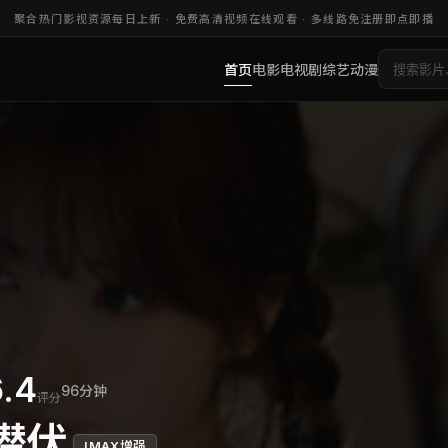
聚合热门影视资源每日上新 ·
免费高清视频在线观看
· 多线路免注册即点即播
首页
电影
电视剧
综艺
动漫
.4
96分钟
评分
潜伏
IMAX增强