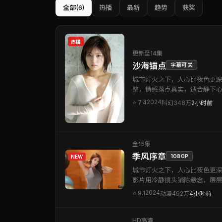
全部
(6)
热播
最新
趋势
获奖
热播
更新至14集
沙海锚点
字幕可关
城市灯火之下，人心比夜色更深
整，情感落点真实，适合静下
2024
⭐
7.4
科幻
348万
2小时前
全15集
季风序章
1080P
NEW
城市灯火之下，人心比夜色更深
影片用冷静镜头铺陈悬念，层
2024
⭐
9.1
动漫
492万
4小时前
HD高清