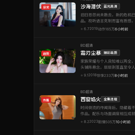
沙海潜伏
蓝光高清
获奖
旧日恩怨尚未散去，新的危机
品。视听语言克制而富有质感
2019
⭐
6.7
动作
165万
6小时前
BD超清
霜刃尘暴
臻彩画质
趋势
家族荣耀与个人良知难以两全，
头铺陈悬念，层层剥茧直至令
2018
⭐
9.1
惊悚
233万
8小时前
BD超清
西窗焰火
全集连载
热播
时间倒流的传闻背后，隐藏着不
作品。配乐与场面调度相互成
2023
⭐
8.2
剧情
505万
10小时前