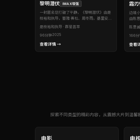
黎明潜伏
霜刃
IMAX增强
一封匿名信打破了平静，《黎明潜伏》由是
边境
枝裕和执导，蕾雅·赛杜、周冬雨，基里安·
由陈
墨菲等联袂出演。本片为泰国出品的犯罪类
文、
是枝裕和
执导 · 群星荟萃
陈思
型作品。类型元素与作者表达兼顾，娱乐性
险类
2025
96分钟
166
与思考性取得微妙平衡。推荐给偏爱氛围感
每一
与情绪张力的影迷。
长，
查看详情 →
查看详
探索不同类型的精彩内容，从震撼大片到温馨
电影
电