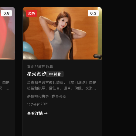
6.8
6.3
趋势
喜剧
266万 观看
星河潮汐
8K试看
》由是
当真相与谎言彼此缠绕，《星河潮汐》由是
昊、秦
枝裕和执导，雷佳音、谭卓，倪妮、文淇等
作类型
联袂出演。本片为美国出品的喜剧类型作
是枝裕和
执导 · 群星荟萃
处处可
品。配乐与场面调度相互成就，营造出独特
2021
127分钟
的优先
的沉浸氛围。片尾余韵悠长，值得二刷留意
伏笔。
查看详情 →