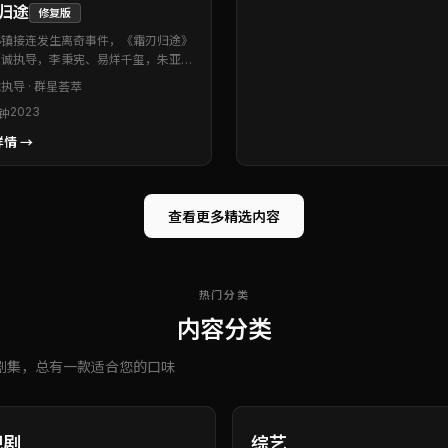
归途
修复版
小镇接连发生离奇事件，《霜刃归途》
思诚执导，李秉宪、易烊千玺，朱亚
周迅等联袂出演。本片为泰国出品的冒
诚
执导 · 群星荟萃
型作品。视听语言克制而富有质感，让
2023
分钟
次反转都显得顺理成章。片尾余韵悠
值得二刷留意伏笔。
情 →
查看更多精选内容
热门分类
内容分类
剧集，总有一款适合您的口味
视剧
综艺