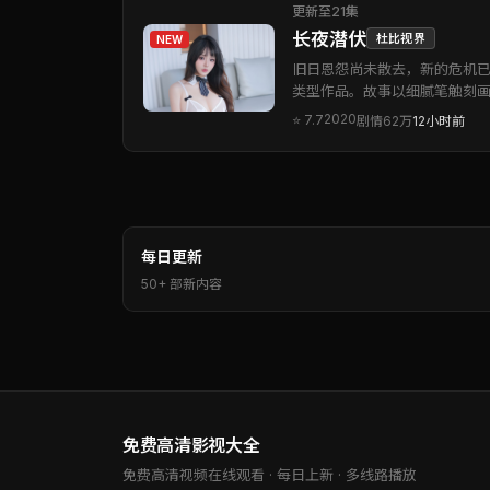
更新至21集
长夜潜伏
杜比视界
NEW
旧日恩怨尚未散去，新的危机已
类型作品。故事以细腻笔触刻
2020
⭐
7.7
剧情
62万
12小时前
每日更新
50+ 部新内容
免费高清影视大全
免费高清视频在线观看
· 每日上新 · 多线路播放