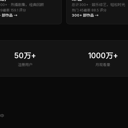
800+
·
热播剧集，经典回顾
总计
300+
·
娱乐综艺，轻松时光
89
最新
15
9.1
评分
热门
45
最新
8
8.5
评分
+
部作品 →
300+
部作品 →
50万+
1000万+
注册用户
月观看量
中