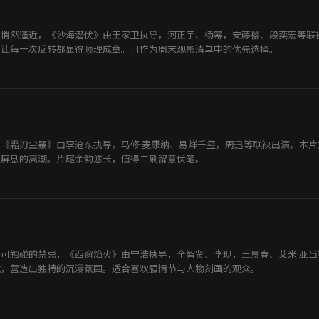
已悄然逼近，《沙海潜伏》由王家卫执导，河正宇、杨幂，安藤樱、段奕宏等联
，让每一次反转都显得顺理成章。可作为周末观影清单中的优先选择。
《霜刃尘暴》由李沧东执导，马修·麦康纳、易烊千玺，周迅等联袂出演。本
人屏息的高潮。片尾余韵悠长，值得二刷留意伏笔。
可触碰的禁忌，《西窗焰火》由宁浩执导，全智贤、李现，王景春、艾米·亚
就，营造出独特的沉浸氛围。适合喜欢强情节与人物刻画的观众。