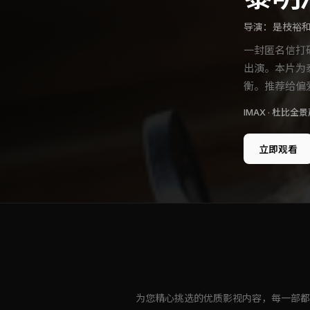
导演：
是枝裕
一封匿名信打
出演。本片为
衡。推荐给偏
IMAX · 杜比全景声
立即观看
为您精心挑选的优质影视内容，每一部都