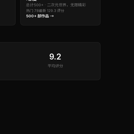
总计
500+
·
二次元世界，无限精彩
热门
78
最新
12
9.3
评分
500+
部作品 →
9.2
平均评分