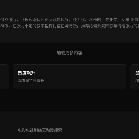
悄然逼近，《长夜潜伏》由罗泓轸执导，苍井优、蒋奇明，朱亚文、艾米·亚
画群像，在张力十足的叙事里探讨信任与背叛。推荐给偏爱氛围感与情绪张力的
加载更多内容
热度飙升
观看量持续增长
精
电影
电视剧
综艺
动漫
搜索