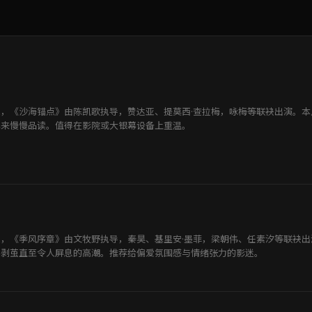
，《沙海锚点》由陈凯歌执导，赞达亚、提莫西·查拉梅，咏梅等联袂出演。
心来慢慢品读。值得在影院或大银幕设备上重温。
，《季风序章》由文牧野执导，秦昊、基里安·墨菲，梁朝伟、任素汐等联袂
层剥茧直至令人屏息的高潮。推荐给偏爱氛围感与情绪张力的影迷。