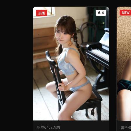
6.4
NEW
热播
犯罪
64万 观看
冒险
4