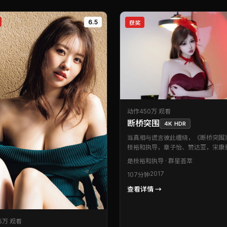
6.5
获奖
动作
450万 观看
断桥突围
4K HDR
当真相与谎言彼此缠绕，《断桥突围
枝裕和执导，章子怡、赞达亚，宋康
昊等联袂出演。本片为法国出品的动
是枝裕和
执导 · 群星荟萃
作品。在类型框架内完成创新，细节
2017
107分钟
见创作诚意。可作为周末观影清单中
选择。
查看详情 →
5万 观看